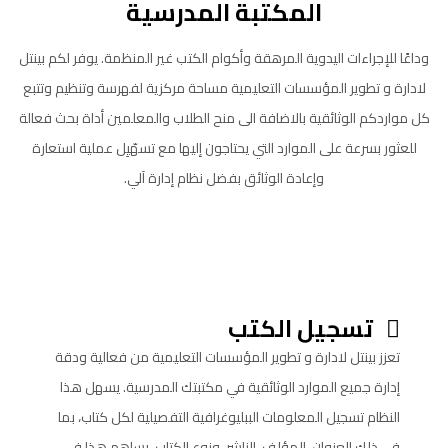
المكتبة المدرسية
وداعًا للإجراءات اليدوية المرهقة وأكوام الكتب غير المنظمة. يوفر لكم بينتل
لادارة و تطوير المؤسسات التعليمية مساحة مركزية لفهرسة وتنظيم وتتبع
كل مواردكم الوثائقية بالاضافة الى منح الطلاب والمعلمين أداة بحث فعالة
للعثور بسرعة على الموارد التي يحتاجون إليها مع تسهّيِل عملية استعارة
وإعادة الوثائق بفضل نظام إدارة آلي.
تسجيل الكتب
تعزز بينتل لادارة و تطوير المؤسسات التعليمية من فعالية ودقة
إدارة جميع الموارد الوثائقية في مكتبتك المدرسية. يسهل هذا
النظام تسجيل المعلومات الببليوغرافية التفصيلية لكل كتاب، بما
في ذلك العنوان، المؤلف، الناشر، ونوع الكتاب. يساهم هذا في